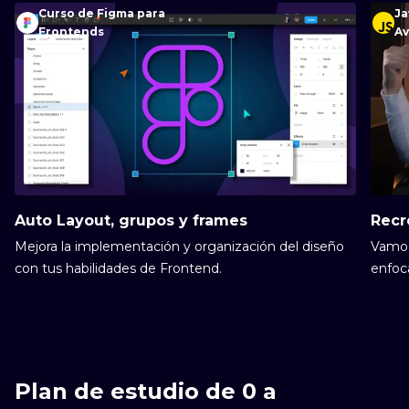
Curso de Figma para
Ja
Frontends
A
Auto Layout, grupos y frames
Recr
Mejora la implementación y organización del diseño
Vamos
con tus habilidades de Frontend.
enfoc
donde
como “la creación de un Store”, “accion
“desp
“susc
libre
Plan de estudio de 0 a
utiliz