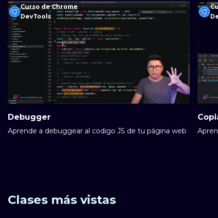
Curso de Chrome
C
DevTools
D
Debugger
Copi
Aprende a debuggear al codigo JS de tu página web
Apren
Clases más vistas