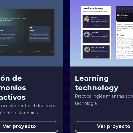
ión de
Learning
imonios
technology
activos
Practica inglés mientras ap
tecnología.
a implementar el diseño de
ón de testimonios,
ble para todo tipo de
Ver proyecto
Ver proyecto
s.