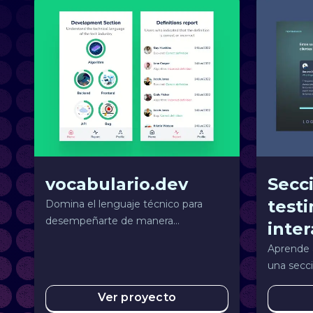
vocabulario.dev
Secc
test
Domina el lenguaje técnico para
desempeñarte de manera
inter
profesional.
Aprende 
una secci
reutiliza
Ver proyecto
proyecto