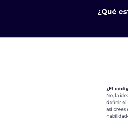
¿Qué es
¿El códi
No, la id
definir e
así crees
habilidad