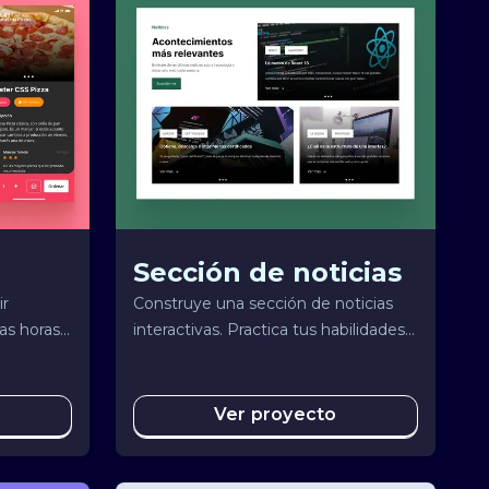
Sección de noticias
ir
Construye una sección de noticias
as horas
interactivas. Practica tus habilidades
zza ahora
intentando replicar el diseño e
interactividad al pie de la letra.
Ver proyecto