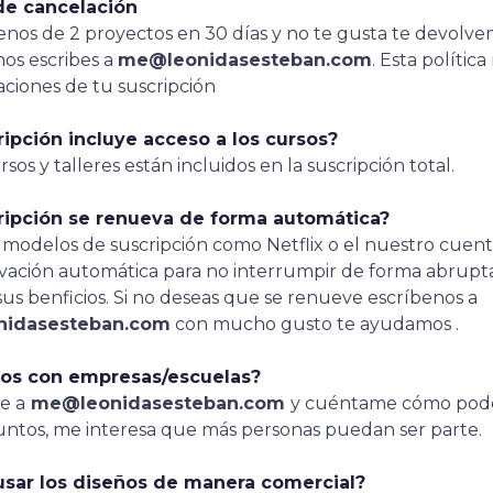
 de cancelación
enos de 2 proyectos en 30 días y no te gusta te devolve
nos escribes a
me@leonidasesteban.com
. Esta política
ciones de tu suscripción
ripción incluye acceso a los cursos?
rsos y talleres están incluidos en la suscripción total.
ripción se renueva de forma automática?
 modelos de suscripción como Netflix o el nuestro cuen
ación automática para no interrumpir de forma abrupta
sus benficios. Si no deseas que se renueve escríbenos a
idasesteban.com
con mucho gusto te ayudamos .
tos con empresas/escuelas?
e a
me@leonidasesteban.com
y cuéntame cómo po
juntos, me interesa que más personas puedan ser parte.
sar los diseños de manera comercial?