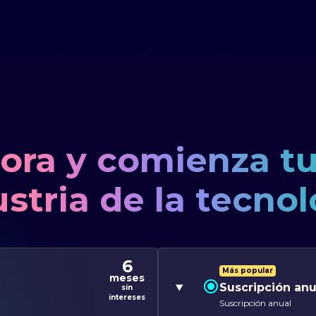
ora y comienza tu 
stria de la tecno
6
Más popular
meses
Suscripción anu
sin
intereses
Suscripción anual