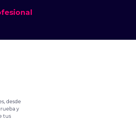
ofesional
es, desde
prueba y
e tus