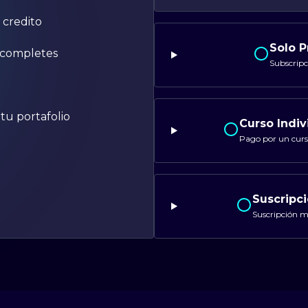
e credito
Solo P
e completes
Subscripc
tu portafolio
Curso Indiv
Pago por un cur
Suscripc
Suscripción 