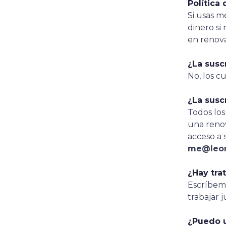
Política
Si usas m
dinero si 
en renova
¿La susc
No, los cu
¿La susc
Todos los
una renov
acceso a 
me@leon
¿Hay tra
Escríbem
trabajar 
¿Puedo u