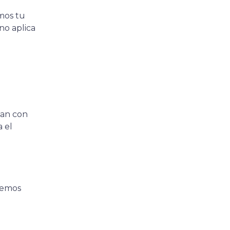
mos tu
 no aplica
tan con
 el
demos