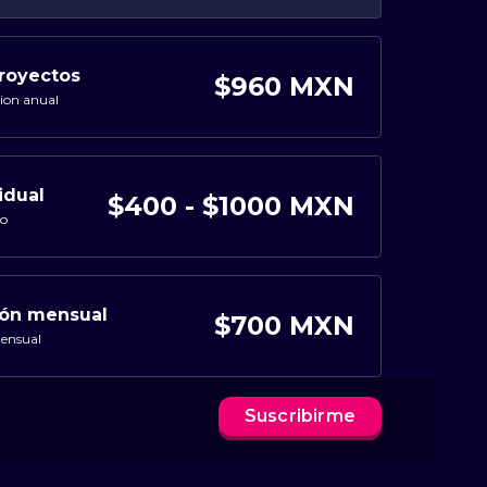
royectos
$960 MXN
ion anual
idual
$400 - $1000 MXN
so
ión mensual
$700 MXN
mensual
Suscribirme