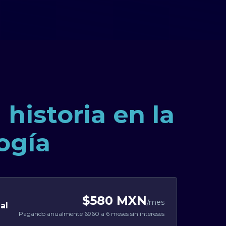
historia en la
logía
$580 MXN
/mes
al
Pagando anualmente
6960
a 6 meses sin intereses