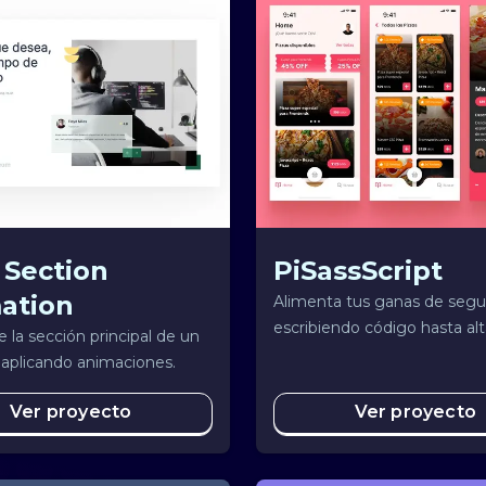
 Section
PiSassScript
ation
Alimenta tus ganas de segu
escribiendo código hasta alt
 la sección principal de un
de la noche y ordena una Pi
 aplicando animaciones.
mismo.
Ver proyecto
Ver proyecto